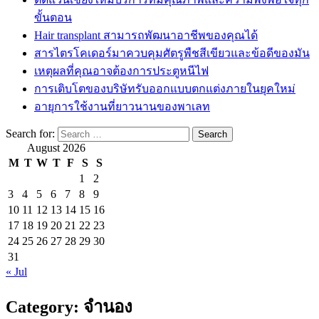
ขั้นตอน
Hair transplant สามารถพัฒนาอาชีพของคุณได้
สารไตรโคเดอร์มาควบคุมศัตรูพืชสีเขียวและข้อดีของมัน
เหตุผลที่คุณอาจต้องการประตูหนีไฟ
การเติบโตของบริษัทรับออกแบบตกแต่งภายในยุคใหม่
อายุการใช้งานที่ยาวนานของพาเลท
Search for:
August 2026
M
T
W
T
F
S
S
1
2
3
4
5
6
7
8
9
10
11
12
13
14
15
16
17
18
19
20
21
22
23
24
25
26
27
28
29
30
31
« Jul
Category:
จำนอง