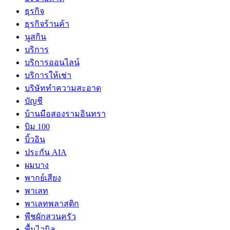
ธุรกิจ
ธุรกิจร้านค้า
นูสกิน
บริการ
บริการออนไลน์
บริการให้เช่า
บริษัททำความสะอาด
บัญชี
บ้านมือสองรามอินทรา
บิม 100
บิ้วอิน
ประกัน AIA
ผมบาง
พากย์เสียง
พาเลท
พาเลทพลาสติก
พืชผักสวนครัว
พื้นไวนิล