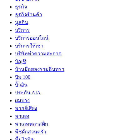
ธุรกิจ
ธุรกิจร้านค้า
นูสกิน
บริการ
บริการออนไลน์
บริการให้เช่า
บริษัททำความสะอาด
บัญชี
บ้านมือสองรามอินทรา
บิม 100
บิ้วอิน
ประกัน AIA
ผมบาง
พากย์เสียง
พาเลท
พาเลทพลาสติก
พืชผักสวนครัว
พื้นไวนิล