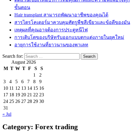
ขั้นตอน
Hair transplant สามารถพัฒนาอาชีพของคุณได้
สารไตรโคเดอร์มาควบคุมศัตรูพืชสีเขียวและข้อดีของมัน
เหตุผลที่คุณอาจต้องการประตูหนีไฟ
การเติบโตของบริษัทรับออกแบบตกแต่งภายในยุคใหม่
อายุการใช้งานที่ยาวนานของพาเลท
Search for:
August 2026
M
T
W
T
F
S
S
1
2
3
4
5
6
7
8
9
10
11
12
13
14
15
16
17
18
19
20
21
22
23
24
25
26
27
28
29
30
31
« Jul
Category:
Forex trading