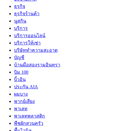
ธุรกิจ
ธุรกิจร้านค้า
นูสกิน
บริการ
บริการออนไลน์
บริการให้เช่า
บริษัททำความสะอาด
บัญชี
บ้านมือสองรามอินทรา
บิม 100
บิ้วอิน
ประกัน AIA
ผมบาง
พากย์เสียง
พาเลท
พาเลทพลาสติก
พืชผักสวนครัว
พื้นไวนิล