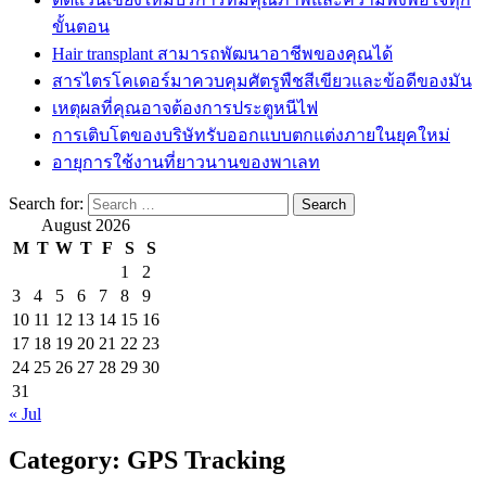
ขั้นตอน
Hair transplant สามารถพัฒนาอาชีพของคุณได้
สารไตรโคเดอร์มาควบคุมศัตรูพืชสีเขียวและข้อดีของมัน
เหตุผลที่คุณอาจต้องการประตูหนีไฟ
การเติบโตของบริษัทรับออกแบบตกแต่งภายในยุคใหม่
อายุการใช้งานที่ยาวนานของพาเลท
Search for:
August 2026
M
T
W
T
F
S
S
1
2
3
4
5
6
7
8
9
10
11
12
13
14
15
16
17
18
19
20
21
22
23
24
25
26
27
28
29
30
31
« Jul
Category:
GPS Tracking