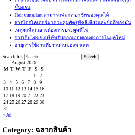
ขั้นตอน
Hair transplant สามารถพัฒนาอาชีพของคุณได้
สารไตรโคเดอร์มาควบคุมศัตรูพืชสีเขียวและข้อดีของมัน
เหตุผลที่คุณอาจต้องการประตูหนีไฟ
การเติบโตของบริษัทรับออกแบบตกแต่งภายในยุคใหม่
อายุการใช้งานที่ยาวนานของพาเลท
Search for:
August 2026
M
T
W
T
F
S
S
1
2
3
4
5
6
7
8
9
10
11
12
13
14
15
16
17
18
19
20
21
22
23
24
25
26
27
28
29
30
31
« Jul
Category:
ฉลากสินค้า