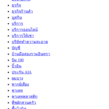
ธุรกิจ
ธุรกิจร้านค้า
นูสกิน
บริการ
บริการออนไลน์
บริการให้เช่า
บริษัททำความสะอาด
บัญชี
บ้านมือสองรามอินทรา
บิม 100
บิ้วอิน
ประกัน AIA
ผมบาง
พากย์เสียง
พาเลท
พาเลทพลาสติก
พืชผักสวนครัว
พื้นไวนิล