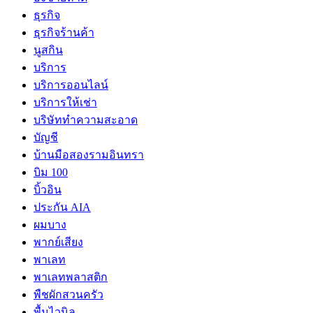
ธุรกิจ
ธุรกิจร้านค้า
นูสกิน
บริการ
บริการออนไลน์
บริการให้เช่า
บริษัททำความสะอาด
บัญชี
บ้านมือสองรามอินทรา
บิม 100
บิ้วอิน
ประกัน AIA
ผมบาง
พากย์เสียง
พาเลท
พาเลทพลาสติก
พืชผักสวนครัว
พื้นไวนิล