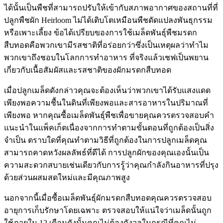
ได้นั้นเป็นพืชที่สามารถปรับให้เข้ากับสภาพอากาศของสถานที่ที่
ปลูกพืชผัก Heirloom ไม่ได้เติบโตเหมือนพืชดัดแปลงพันธุกรรม
หรือเพาะเลี้ยง ข้อได้เปรียบของการใช้เมล็ดพันธุ์พืชมรดก
สืบทอดคือพวกเขามีรสชาติที่อร่อยกว่าซึ่งเป็นเหตุผลว่าทำไม
พวกเขาถึงชอบในโลกการทำอาหาร ที่จริงแล้วเชฟเป็นพยาน
เกี่ยวกับเนื้อสัมผัสและรสชาติของผักมรดกสืบทอด
เมื่อปลูกเมล็ดดังกล่าวคุณจะต้องเห็นว่าพวกเขาได้รับแสงแดด
เพียงพอความชื้นในดินที่เพียงพอและสารอาหารในปริมาณที่
เพียงพอ หากคุณซื้อเมล็ดพันธุ์พืชเพื่อขายคุณควรตรวจสอบคำ
แนะนำในแพ็คเก็ตเนื่องจากการทำตามขั้นตอนที่ถูกต้องเป็นสิ่ง
จำเป็น ตราบใดที่คุณทำตามวิธีที่ถูกต้องในการปลูกเมล็ดคุณ
สามารถคาดหวังผลลัพธ์ที่ดีได้ การปลูกผักของคุณเองนั้นเป็น
ความสะดวกสบายเช่นเดียวกับการรู้ว่าคุณกำลังกินอาหารที่ปรุง
ด้วยส่วนผสมสดใหม่และมีคุณภาพสูง
นอกจากนี้เมื่อซื้อเมล็ดพันธุ์ผักมรดกสืบทอดคุณควรตรวจสอบ
อายุการเก็บรักษาโดยเฉพาะ ตรวจสอบให้แน่ใจว่าเมล็ดนั้นถูก
ใช้ภายใน 12 เดือนดังนั้นคุณไม่ต้องกังวลในกรณีที่คุณไม่