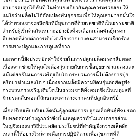
สามารถปลูกได้ทันที ในทำนองเดียวกันคุณควรตรวจสอบให้
แน่ใจว่าเมล็ดไม่ได้ดัดแปลงพันธุกรรมเพื่อให้คุณสามารถมั่นใจ
ได้ว่าพวกเขาจะผลิตผักที่มีสุขภาพดีด้วยรสชาติที่เป็นธรรมชาติ
สำหรับผู้เริ่มต้นมันเหมาะอย่างยิ่งที่จะเลือกเมล็ดพันธุ์มรดก
สืบทอดที่ง่ายต่อการเติบโตเนื่องจากบางคนสามารถเรียกร้อง
การเพาะปลูกและการดูแลที่ยาก
นอกจากนี้ยังประหยัดค่าใช้จ่ายในการปลูกเมล็ดมรดกสืบทอด
เนื่องจากช่วยให้คุณไม่ต้องวุ่นวายกับการซื้อปุ๋ยยาฆ่าแมลงและ
แม้แต่ฮอร์โมนการเจริญเติบโต กระบวนการนี้ไม่ต้องการปุ๋ย
หรือยาฆ่าแมลงใด ๆ เนื่องจากเมล็ดมีความยืดหยุ่นต่อศัตรูพืช
กระบวนการเจริญเติบโตเป็นธรรมชาติทั้งหมดซึ่งเป็นเหตุผลที่
ผักมรดกสืบทอดมีลักษณะแตกต่างจากคนที่ปลูกอินทรีย์
เมื่อเปรียบเทียบกับเมล็ดพันธุ์ลูกผสมการปลูกเมล็ดพันธุ์พืชมรดก
สืบทอดค่อนข้างถูกกว่าซึ่งเป็นเหตุผลว่าทำไมเกษตรกรส่วน
ใหญ่จึงมองหาวิธีประหยัด ประโยชน์ที่สำคัญยิ่งกว่า
เมล็ดผัก
เหล่านี้ให้อย่างไรก็ตามคือการปฏิบัติตามเพื่อสุขภาพที่ดี