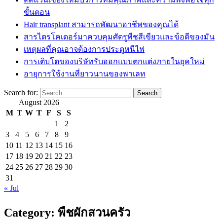
ขั้นตอน
Hair transplant สามารถพัฒนาอาชีพของคุณได้
สารไตรโคเดอร์มาควบคุมศัตรูพืชสีเขียวและข้อดีของมัน
เหตุผลที่คุณอาจต้องการประตูหนีไฟ
การเติบโตของบริษัทรับออกแบบตกแต่งภายในยุคใหม่
อายุการใช้งานที่ยาวนานของพาเลท
Search for:
August 2026
M
T
W
T
F
S
S
1
2
3
4
5
6
7
8
9
10
11
12
13
14
15
16
17
18
19
20
21
22
23
24
25
26
27
28
29
30
31
« Jul
Category:
พืชผักสวนครัว