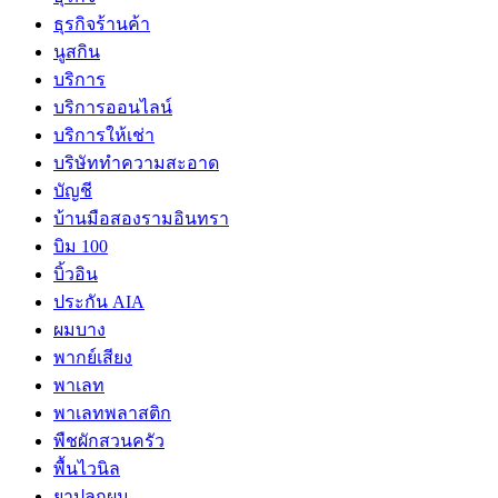
ธุรกิจร้านค้า
นูสกิน
บริการ
บริการออนไลน์
บริการให้เช่า
บริษัททำความสะอาด
บัญชี
บ้านมือสองรามอินทรา
บิม 100
บิ้วอิน
ประกัน AIA
ผมบาง
พากย์เสียง
พาเลท
พาเลทพลาสติก
พืชผักสวนครัว
พื้นไวนิล
ยาปลูกผม