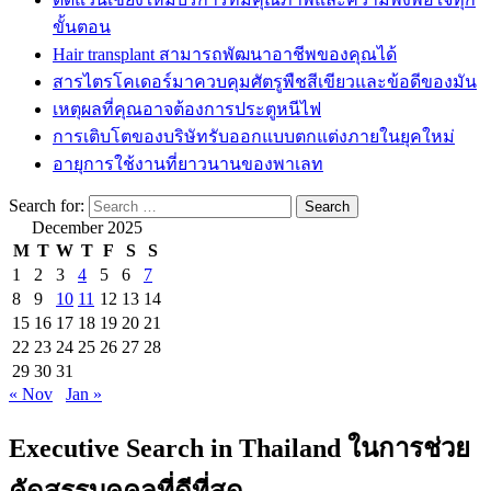
ขั้นตอน
Hair transplant สามารถพัฒนาอาชีพของคุณได้
สารไตรโคเดอร์มาควบคุมศัตรูพืชสีเขียวและข้อดีของมัน
เหตุผลที่คุณอาจต้องการประตูหนีไฟ
การเติบโตของบริษัทรับออกแบบตกแต่งภายในยุคใหม่
อายุการใช้งานที่ยาวนานของพาเลท
Search for:
December 2025
M
T
W
T
F
S
S
1
2
3
4
5
6
7
8
9
10
11
12
13
14
15
16
17
18
19
20
21
22
23
24
25
26
27
28
29
30
31
« Nov
Jan »
Executive Search in Thailand ในการช่วย
คัดสรรบุคคลที่ดีที่สุด