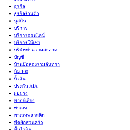
ธุรกิจ
ธุรกิจร้านค้า
นูสกิน
บริการ
บริการออนไลน์
บริการให้เช่า
บริษัททำความสะอาด
บัญชี
บ้านมือสองรามอินทรา
บิม 100
บิ้วอิน
ประกัน AIA
ผมบาง
พากย์เสียง
พาเลท
พาเลทพลาสติก
พืชผักสวนครัว
พื้นไวนิล