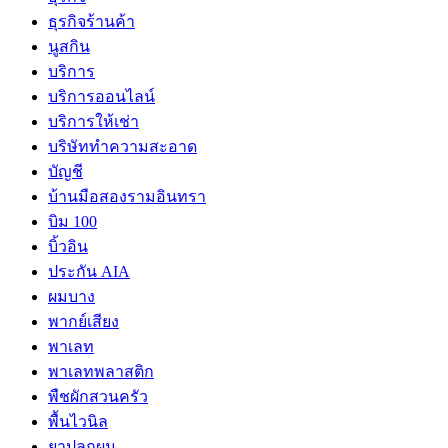
ธุรกิจร้านค้า
นูสกิน
บริการ
บริการออนไลน์
บริการให้เช่า
บริษัททำความสะอาด
บัญชี
บ้านมือสองรามอินทรา
บิม 100
บิ้วอิน
ประกัน AIA
ผมบาง
พากย์เสียง
พาเลท
พาเลทพลาสติก
พืชผักสวนครัว
พื้นไวนิล
ยาปลูกผม